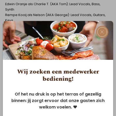
Edwin Oranje als Charlie T. (AKA Tom): Lead Vocals, Bass,
Synth
Rempe Kooij als Nelson (AKA George): Lead Vocals, Guitars,
Keys
Theo Mackaay als Lefty (AKA Roy): Lead Vocals, Guitars
×
Allard Robertals Otis (AKA Jeff): Lead Vocals, Guitars, Brass,
Keys
Wij zoeken een medewerker
bediening!
Of het nu druk is op het terras of gezellig
binnen: jij zorgt ervoor dat onze gasten zich
welkom voelen. ❤️