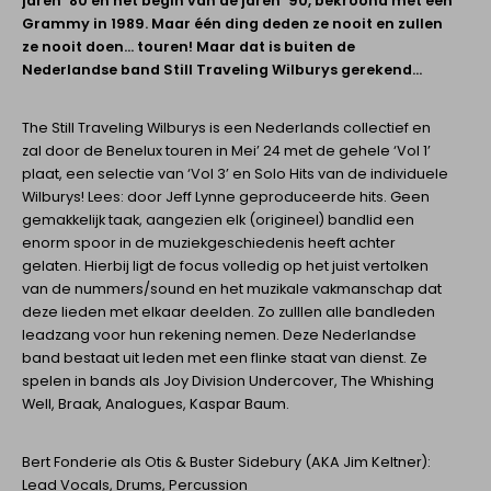
jaren ’80 en het begin van de jaren ’90, bekroond met een
Grammy in 1989. Maar één ding deden ze nooit en zullen
ze nooit doen… touren! Maar dat is buiten de
Nederlandse band Still Traveling Wilburys gerekend…
The Still Traveling Wilburys is een Nederlands collectief en
zal door de Benelux touren in Mei’ 24 met de gehele ‘Vol 1’
plaat, een selectie van ‘Vol 3’ en Solo Hits van de individuele
Wilburys! Lees: door Jeff Lynne geproduceerde hits. Geen
gemakkelijk taak, aangezien elk (origineel) bandlid een
enorm spoor in de muziekgeschiedenis heeft achter
gelaten. Hierbij ligt de focus volledig op het juist vertolken
van de nummers/sound en het muzikale vakmanschap dat
deze lieden met elkaar deelden. Zo zulllen alle bandleden
leadzang voor hun rekening nemen. Deze Nederlandse
band bestaat uit leden met een flinke staat van dienst. Ze
spelen in bands als Joy Division Undercover, The Whishing
Well, Braak, Analogues, Kaspar Baum.
Bert Fonderie als Otis & Buster Sidebury (AKA Jim Keltner):
Lead Vocals, Drums, Percussion