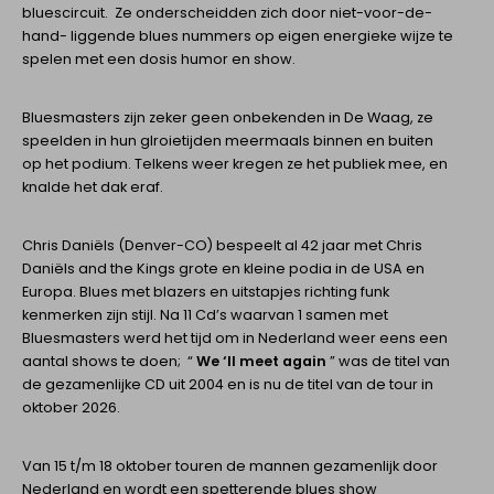
bluescircuit. Ze onderscheidden zich door niet-voor-de-
hand- liggende blues nummers op eigen energieke wijze te
spelen met een dosis humor en show.
Bluesmasters zijn zeker geen onbekenden in De Waag, ze
speelden in hun glroietijden meermaals binnen en buiten
op het podium. Telkens weer kregen ze het publiek mee, en
knalde het dak eraf.
Chris Daniëls (Denver-CO) bespeelt al 42 jaar met Chris
Daniëls and the Kings grote en kleine podia in de USA en
Europa. Blues met blazers en uitstapjes richting funk
kenmerken zijn stijl. Na 11 Cd’s waarvan 1 samen met
Bluesmasters werd het tijd om in Nederland weer eens een
aantal shows te doen; “
We ‘ll meet again
” was de titel van
de gezamenlijke CD uit 2004 en is nu de titel van de tour in
oktober 2026.
Van 15 t/m 18 oktober touren de mannen gezamenlijk door
Nederland en wordt een spetterende blues show