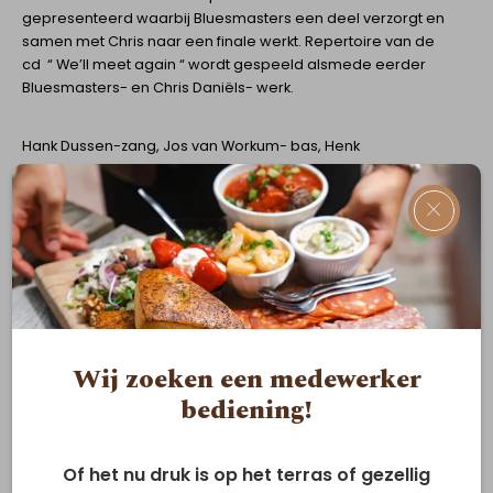
gepresenteerd waarbij Bluesmasters een deel verzorgt en
samen met Chris naar een finale werkt. Repertoire van de
cd “ We’ll meet again “ wordt gespeeld alsmede eerder
Bluesmasters- en Chris Daniëls- werk.
Hank Dussen-zang, Jos van Workum- bas, Henk
Schoemaker-drums, Tonny Boerboom-gitaar, Raimond de
Nijs-hammond en keys, Frits Rosingh-sax, Bonny Bus-
×
trompet, Chris Daniëls-gitaar en vocals, Hans Brouwer-
geluid.
https://airplaydirect.com/music/ChrisDanielsTheKings/
Wij zoeken een medewerker
bediening!
https://www.fyconline.com/chris-daniels-and-the-kings
Of het nu druk is op het terras of gezellig