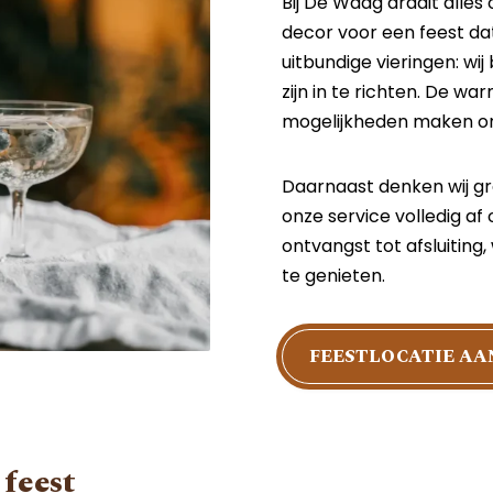
Bij De Waag draait all
decor voor een feest da
uitbundige vieringen: wij
zijn in te richten. De war
mogelijkheden maken ons 
Daarnaast denken wij gra
onze service volledig af
ontvangst tot afsluiting,
te genieten.
FEESTLOCATIE A
 feest