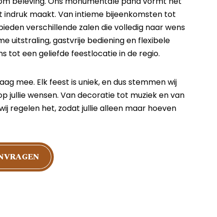
es om beleving. Ons monumentale pand vormt het
t indruk maakt. Van intieme bijeenkomsten tot
 bieden verschillende zalen die volledig naar wens
me uitstraling, gastvrije bediening en flexibele
tot een geliefde feestlocatie in de regio.
ag mee. Elk feest is uniek, en dus stemmen wij
 op jullie wensen. Van decoratie tot muziek en van
 wij regelen het, zodat jullie alleen maar hoeven
ANVRAGEN