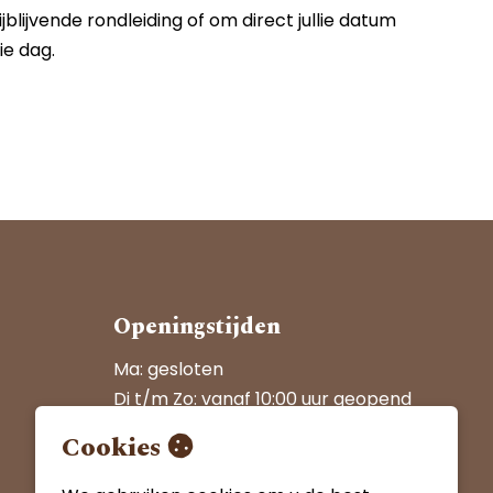
blijvende rondleiding of om direct jullie datum
ie dag.
Openingstijden
Ma: gesloten
Di t/m Zo: vanaf 10:00 uur geopend
1e en 2e kerstdag gesloten
Cookies