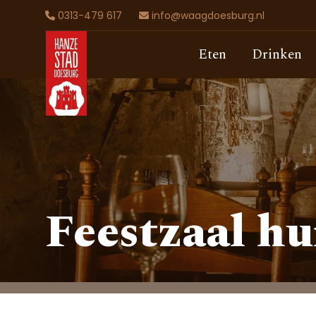
0313-479 617
info@waagdoesburg.nl
Eten
Drinken
Feestzaal h