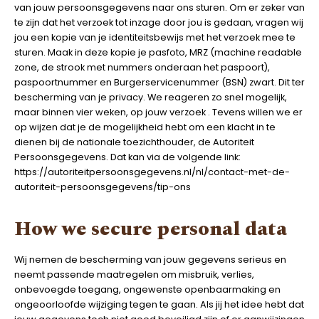
van jouw persoonsgegevens naar ons sturen. Om er zeker van
te zijn dat het verzoek tot inzage door jou is gedaan, vragen wij
jou een kopie van je identiteitsbewijs met het verzoek mee te
sturen. Maak in deze kopie je pasfoto, MRZ (machine readable
zone, de strook met nummers onderaan het paspoort),
paspoortnummer en Burgerservicenummer (BSN) zwart. Dit ter
bescherming van je privacy. We reageren zo snel mogelijk,
maar binnen vier weken, op jouw verzoek . Tevens willen we er
op wijzen dat je de mogelijkheid hebt om een klacht in te
dienen bij de nationale toezichthouder, de Autoriteit
Persoonsgegevens. Dat kan via de volgende link:
https://autoriteitpersoonsgegevens.nl/nl/contact-met-de-
autoriteit-persoonsgegevens/tip-ons
How we secure personal data
Wij nemen de bescherming van jouw gegevens serieus en
neemt passende maatregelen om misbruik, verlies,
onbevoegde toegang, ongewenste openbaarmaking en
ongeoorloofde wijziging tegen te gaan. Als jij het idee hebt dat